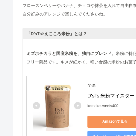
フローズンベリーやバナナ、チョコや抹茶を入れて自由自
自分好みのアレンジで楽しんでくださいね。
「D’sTs×えこころ米粉」とは？
ミズホチカラと国産米粉を、独自にブレンド
。米粉に特
フリー商品です。キメが細かく、軽い食感の米粉のお菓
D'sTs
D'sTs 米粉マイスター
komekosweets400
Amazonで見る