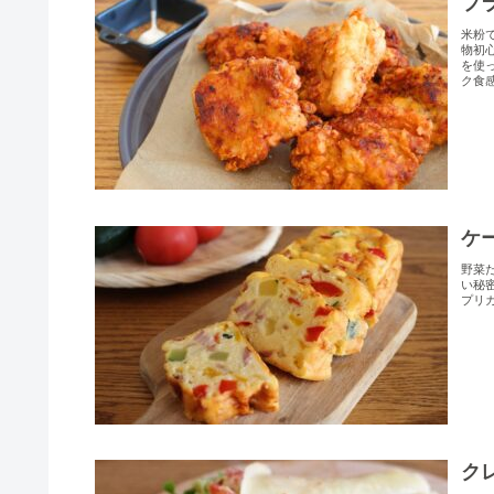
フ
米粉
物初
を使
ク食
ケ
野菜
い秘密
プリカ
ク