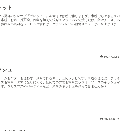
レット
ンス発祥のクレープ「ガレット」。本来はそば粉で作りますが、米粉でもできちゃい
。米粉、お水、片栗粉、お塩を加えて混ぜてフライパンで焼くだけ。卵やチーズ、ハ
どお好みの具材をトッピングすれば、バランスのいい朝食メニューが出来上がりま
2024.03.31
ッシュ
リームもバターも使わず、米粉で作るキッシュのレシピです。米粉を使えば、ホワイ
ースも簡単！ダマになりにくく、初めての方でも簡単にホワイトソースのキッシュが
ます。クリスマスやパーティーなど、米粉のキッシュを作ってみませんか？
2024.06.05