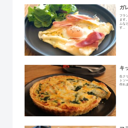
ガ
フラ
ます
ムな
す...
キ
生ク
トソ
作れ