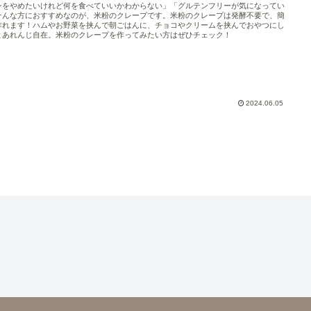
ンをやめたいけれど何を食べていいかわからない」「グルテンフリーが気になってい
そんな方におすすめなのが、米粉のクレープです。米粉のクレープは発酵不要で、簡
作れます！ハムやお野菜を挟んで朝ごはんに、チョコやクリームを挟んでおやつにし
とあれんじ自在。米粉のクレープを作ってみたい方はぜひチェック！
2024.06.05