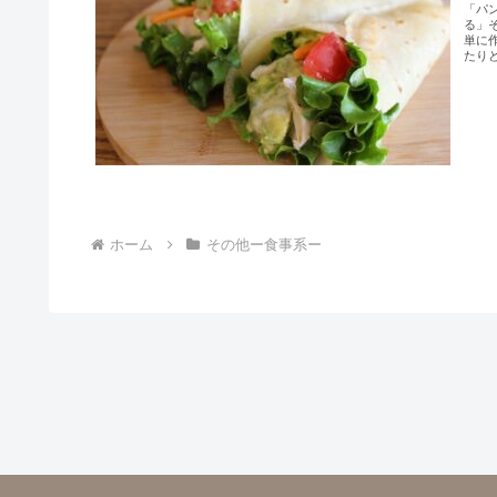
「パ
る」
単に
たり
ホーム
その他ー食事系ー