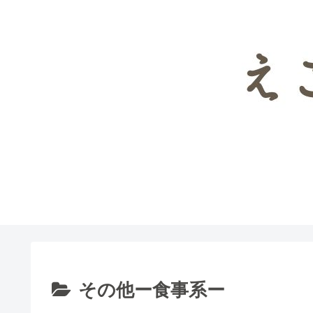
パンレシピ検索
お
その他ー食事系ー