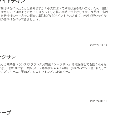
ライドチキン
で揚げ物を作ったことはありますか？小麦に比べて米粉は油を吸いにくいため、揚げ
心者さんでプロのようにさっくりざっくりと軽い食感に仕上がります。今回は、米粉
った唐揚げの作り方をご紹介。2度上げなどポイントをおさえて、米粉で軽いサクサ
感の唐揚げを作ってみましょう。
2024.12.19
ークサレ
たっぷり栄養バランス◎ フランスお惣菜「ケークサレ」 冷蔵保存しても固くならな
は、...お豆腐です！ 約50分 ＜難易度＞★★☆材料 (18cmパウンド型 1台分 )パ
、ズッキーニ、玉ねぎ、ミニトマトなど...150g ベー...
2024.08.10
レープ