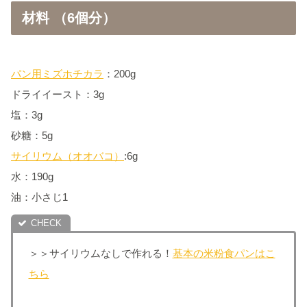
材料 （6個分）
パン用ミズホチカラ
：200g
ドライイースト：3g
塩：3g
砂糖：5g
サイリウム（オオバコ）
:6g
水：190g
油：小さじ1
＞＞サイリウムなしで作れる！
基本の米粉食パンはこ
ちら